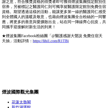
謝之意，符合獲獎資格的得獎者即可獲得煙波集團指定館別住
宿券，另被標記之醫護同仁則可獨享挺醫護限定館別免費住宿
資格。期望透過這樣的活動，能讓更多第一線的醫護同仁感受
到全體國人的溫暖及敬意，也藉由煙波集團全台粉絲的一同響
應，將更多的善意與愛擴散出去，站在同一陣線齊心抗疫，共
同攜手迎接解封新生活的到來！
★煙波集團Facebook粉絲團「@醫護感謝大聲說 免費住宿天
天抽」活動詳情：
https://lihi1.com/R1TBi
煙波國際觀光集團
花蓮太魯閣
新竹湖濱館