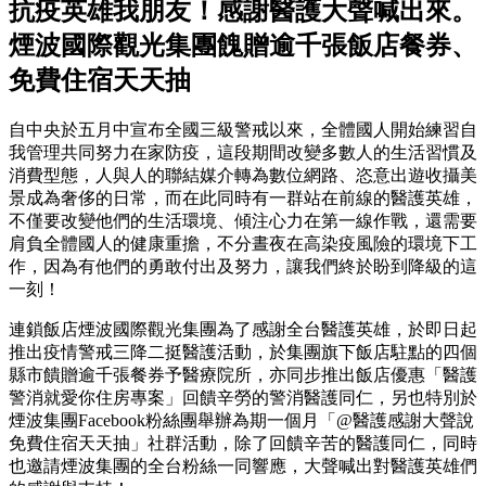
抗疫英雄我朋友！感謝醫護大聲喊出來。
煙波國際觀光集團餽贈逾千張飯店餐券、
免費住宿天天抽
自中央於五月中宣布全國三級警戒以來，全體國人開始練習自
我管理共同努力在家防疫，這段期間改變多數人的生活習慣及
消費型態，人與人的聯結媒介轉為數位網路、恣意出遊收攝美
景成為奢侈的日常，而在此同時有一群站在前線的醫護英雄，
不僅要改變他們的生活環境、傾注心力在第一線作戰，還需要
肩負全體國人的健康重擔，不分晝夜在高染疫風險的環境下工
作，因為有他們的勇敢付出及努力，讓我們終於盼到降級的這
一刻！
連鎖飯店煙波國際觀光集團為了感謝全台醫護英雄，於即日起
推出疫情警戒三降二挺醫護活動，於集團旗下飯店駐點的四個
縣市饋贈逾千張餐券予醫療院所，亦同步推出飯店優惠「醫護
警消就愛你住房專案」回饋辛勞的警消醫護同仁，另也特別於
煙波集團Facebook粉絲團舉辦為期一個月「@醫護感謝大聲說
免費住宿天天抽」社群活動，除了回饋辛苦的醫護同仁，同時
也邀請煙波集團的全台粉絲一同響應，大聲喊出對醫護英雄們