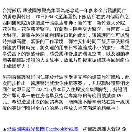
台灣飯店-煙波國際觀光集團為感念這一年多來全台醫護同仁
的勇敢與付出，昨日(08/03)至集團旗下飯店所在的四個縣市之
四間醫療院所餽贈逾千張飯店餐券：新竹市－新竹臺大分院、
花蓮縣－花蓮慈濟醫院、宜蘭縣－陽明交大醫院、台南市－成
大醫院。希望在終於能稍稍喘口氣的此刻，讓醫護同仁可以暫
時抽離高壓、緊張的工作環境，彈性安排時間至飯店享受難得
靜謐的用餐時光，將久違的用餐日常濃縮成小小的旅行，專注
享受當下的豐盛珍餚，感受柔和舒適的環境空間，以及淺酌專
屬各館細語漫談的人文故事，放風片刻後重振旗鼓再回到崗位
上繼續努力！
另期盼醫護警消同仁能於煙波享受更完整的優質旅宿體驗，此
次同步推出「醫護警消就愛你住房專案」，凡現職醫護警消之
同仁於即日起至2022年6月30日入住煙波全集團館別，持證明
文件即可享一般住房含早及指定專案每房每晚回饋減價920
元。希望透過此次的回饋專案，能夠讓不辭辛勞站在第一線抗
疫的英雄們獲得全方位的壓力釋放與補充滿滿的精氣神！
▲
煙波國際觀光集團 Facebook粉絲團
「@醫護感謝大聲說 免