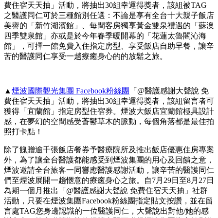
費住宿天天抽」活動，將抽出30組幸運得獎者，該組被TAG
之醫護同仁可於三種館別任選：不論是享有全台十大親子飯店
美譽的「新竹湖濱館」、每間客房獨享黃金雙泉禮遇的「蘇澳
四季雙泉館」亦或是於今年春季暖開幕的「花蓮太魯閣沁海
館」，可擇一館免費入住指定房型、享受飯店自助早餐，讓辛
苦的醫護同仁享受一趟療癒身心的的放鬆之旅。
▲
煙波國際觀光集團 Facebook粉絲團
「@醫護感謝大聲說 免
費住宿天天抽」活動，將抽出30組幸運得獎者，該組留言者可
獲得「宜蘭館」指定房型住宿券。煙波大飯店宜蘭館極具設計
感，在夢幻的空間感受蒼鬱草木的脈動，每個角落都是最佳拍
照打卡點！
除了餽贈逾千張飯店餐券予醫療院所及推出飯店優惠住房專案
外，為了讓全台醫護都能感受到煙波集團的用心及回饋之意，
煙波邀請全台旅客一同響應醫護感謝活動，讓辛苦的醫護同仁
們至煙波展開一趟愜意的療癒身心之旅。自7月29日至8月27日
為期一個月推出「@醫護感謝大聲說 免費住宿天天抽」社群
活動，只要在煙波集團Facebook粉絲團指定貼文按讚，並在留
言處TAG您身邊認識的一位醫護同仁，大聲說出對他/她的感