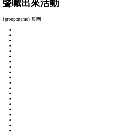
聲喊出來活動
{group::name} 集團